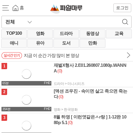
홈
로그인
TOP100
영화
드라마
동영상
교육
애니
유아
도서
만화
지금 이 순간 가장 많이 본 영상
재벌X형사 2.E01.260807.1080p.WANN
2.3G
1
A
(0)
FHD
65분
드라마 > 미니시리즈
[액션 조우진 - 속이면 살고 족으면 죽는
8.0G
2
다
(0)
FHD
354분
영화 > 한국영화
8월 하영 [ 이런엿같은ㅅr랑 ] 1-12완 10
4.9G
3
80p 5.1
(0)