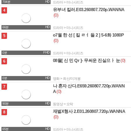
HD
704분
드라마 > 미니시리즈
유부녀 킬러.E03.260807.720p.WANNA
1.5G
4
(0)
HD
66분
드라마 > 미니시리즈
o7월 한 선 [ 킬 ㄹㅓ 들 2 ] 5-6화 1080P
1.8G
5
(0)
FHD
0분
드라마 > 미니시리즈
08월[ 신 민 Qr ]- 무써운 진실으ㅏ 눈
(0)
3.4G
6
HD
0분
영화 > 최신/미개봉
나 혼자 산다.E659.260807.720p.WANN
2.0G
7
A
(0)
HD
90분
동영상 > 오락
재벌X형사 2.E01.260807.720p.WANNA
1.5G
8
(0)
HD
65분
드라마 > 미니시리즈