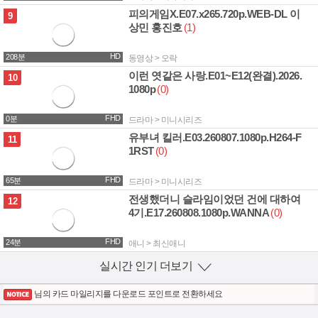
피의게임X.E07.x265.720p.WEB-DL 이
729.9M
9
상민 홍진호
(1)
HD
208분
동영상 > 오락
이런 엿같은 사랑.E01~E12(완결).2026.
9.6G
10
1080p
(0)
FHD
0분
드라마 > 미니시리즈
유부녀 킬러.E03.260807.1080p.H264-F
1.4G
11
1RST
(0)
FHD
65분
드라마 > 미니시리즈
전생했더니 슬라임이었던 건에 대하여
869.0M
12
4기.E17.260808.1080p.WANNA
(0)
FHD
24분
애니 > 최신애니
실시간 인기 더보기
열기
님의 카드 마일리지를 다운로드 포인트로 전환하세요