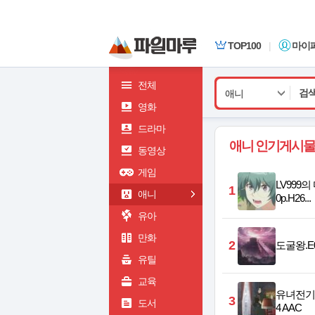
TOP100
|
마이
전체
애니
영화
드라마
애니 인기게시물
동영상
게임
LV999의 
1
애니
0p.H26...
유아
만화
2
도굴왕.E05
유틸
교육
유녀전기 2기
3
도서
4 AAC