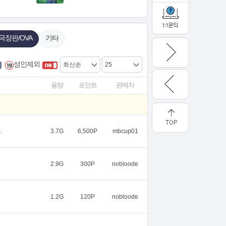
극장판/OVA
기타
성인제외
용량
포인트
판매자
.
3.7G
6,500P
mbcup01
2.9G
300P
nobloode
1.2G
120P
nobloode