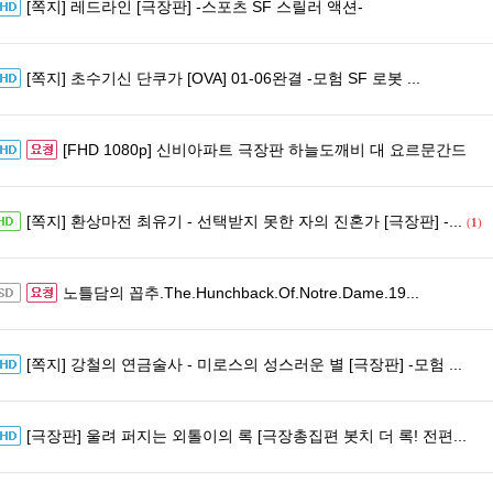
[쪽지] 레드라인 [극장판] -스포츠 SF 스릴러 액션-
[쪽지] 초수기신 단쿠가 [OVA] 01-06완결 -모험 SF 로봇 ...
[FHD 1080p] 신비아파트 극장판 하늘도깨비 대 요르문간드
[쪽지] 환상마전 최유기 - 선택받지 못한 자의 진혼가 [극장판] -...
(
1
)
노틀담의 꼽추.The.Hunchback.Of.Notre.Dame.19...
[쪽지] 강철의 연금술사 - 미로스의 성스러운 별 [극장판] -모험 ...
[극장판] 울려 퍼지는 외톨이의 록 [극장총집편 봇치 더 록! 전편...