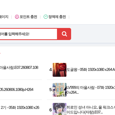
페이지
|
포인트 충전
|
정액제 충전
|
마을사람.E07.260807.108
4
도굴왕 - 05화 1920x1080 x264 
LV999의 마을사람 - 07화 1920x
5
.260806.1080p.H264
0 x264...
히로인 성녀 아니요, 올 워크스
 - 05화 1920x1080 x26
6
이드입니다(자랑).E07...