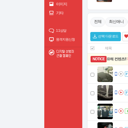
이미지
기타
전체
최신애니
1:1상담
선택 다운로드
원격지원신청
제목
유해 컨텐츠!!