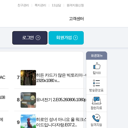
친구관리
|
쪽지관리
|
1:1상담
|
원격지원신청
고객센터
히든 카드가 많은 빅토리아 - 05화
7
AAC
1920x1080 x...
108
8
유녀전기 2.E05.260806.1080p.H264
 메
히로인 성녀 아니요 올 워크스 메
9
이드입니다자랑.E07.2...