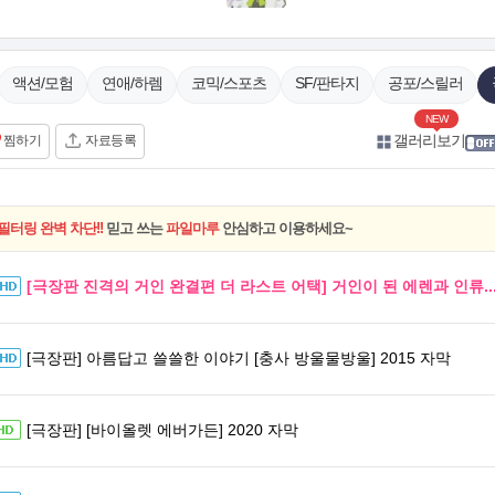
액션/모험
연애/하렘
코믹/스포츠
SF/판타지
공포/스릴러
NEW
갤러리보기
찜하기
자료등록
필터링 완벽 차단!!
믿고 쓰는
파일마루
안심하고 이용하세요~
[극장판 진격의 거인 완결편 더 라스트 어택] 거인이 된 에렌과 인류..
[극장판] 아름답고 쓸쓸한 이야기 [충사 방울물방울] 2015 자막
[극장판] [바이올렛 에버가든] 2020 자막