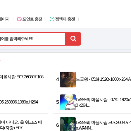
페이지
|
포인트 충전
|
정액제 충전
|
마을사람.E07.260807.108
4
도굴왕 - 05화 1920x1080 x264 
LV999의 마을사람 - 07화 1920x
5
.260806.1080p.H264
0 x264...
녀 아니요, 올 워크스 메
LV999의 마을사람.E07.260807.4
6
자랑).E07...
p.WANN...