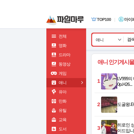
TOP100
|
마이
전체
애니
영화
드라마
애니 인기게시물
동영상
게임
LV999의 
1
애니
0p.H26...
유아
만화
2
도굴왕.E05
유틸
교육
히로인 성
3
도서
이드입니다(