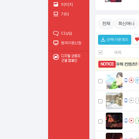
이미지
기타
전체
최신애니
1:1상담
선택 다운로드
원격지원신청
제목
유해 컨텐츠!!