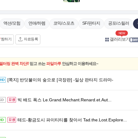
액션/모험
연애/하렘
코믹/스포츠
SF/판타지
공포/스릴러
NEW
갤러리보기
찜하기
자료등록
필터링 완벽 차단!!
믿고 쓰는
파일마루
안심하고 이용하세요~
[쪽지] 반딧불이의 숲으로 [극장판] -일상 판타지 드라마-
빅 배드 폭스 Le.Grand.Mechant.Renard.et.Aut...
테드-황금도시 파이티티를 찾아서 Tad.the.Lost.Explore...