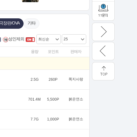
극장판/OVA
기타
성인제외
용량
포인트
판매자
쪽지사랑
2.5G
260P
붉은연소
701.4M
5,500P
붉은연소
7.7G
1,000P