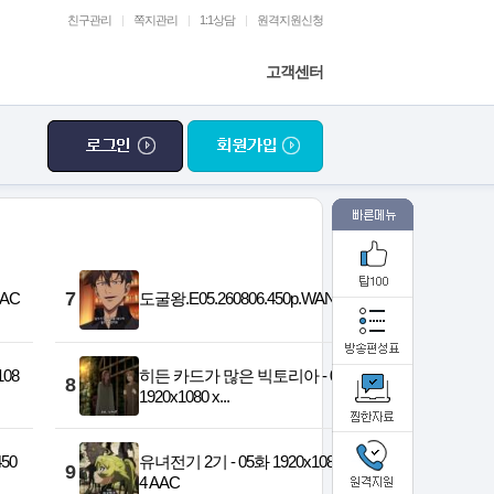
친구관리
|
쪽지관리
|
1:1상담
|
원격지원신청
고객센터
7
AAC
도굴왕.E05.260806.450p.WANNA
108
히든 카드가 많은 빅토리아 - 05화
8
1920x1080 x...
50
유녀전기 2기 - 05화 1920x1080 x26
9
4 AAC