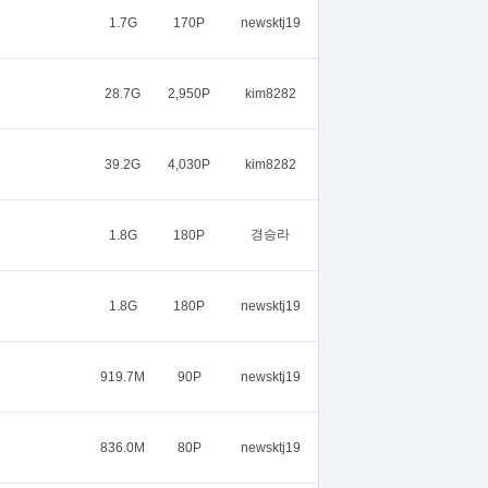
1.7G
170P
newsktj19
28.7G
2,950P
kim8282
39.2G
4,030P
kim8282
경승라
1.8G
180P
1.8G
180P
newsktj19
919.7M
90P
newsktj19
836.0M
80P
newsktj19