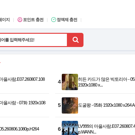
페이지
|
포인트 충전
|
정액제 충전
|
마을사람.E07.260807.108
히든 카드가 많은 빅토리아 - 0
4
1920x1080 x...
마을사람 - 07화 1920x108
5
도굴왕 - 05화 1920x1080 x264 
LV999의 마을사람.E07.260807.4
6
.260806.1080p.H264
p.WANN...