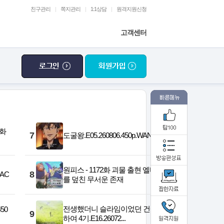
친구관리
|
쪽지관리
|
1:1상담
|
원격지원신청
고객센터
5화
7
도굴왕.E05.260806.450p.WANNA
원피스 - 1172화 괴물 출현 엘바프
8
AAC
를 덮친 무서운 존재
전생했더니 슬라임이었던 건에 대
50
9
하여 4기.E16.26072...