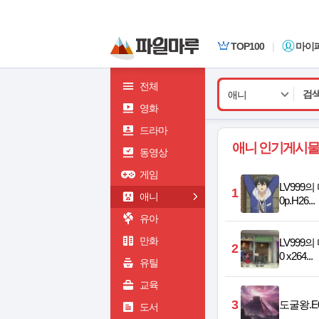
TOP100
|
마이
전체
애니
영화
드라마
애니 인기게시물
동영상
게임
LV999의 
1
애니
0p.H26...
유아
만화
LV999의 
2
0 x264...
유틸
교육
3
도굴왕.E05
도서