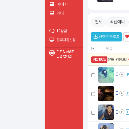
이미지
기타
전체
최신애니
1:1상담
선택 다운로드
원격지원신청
제목
유해 컨텐츠!!