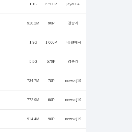
1.1G
6,500P
jaye004
경승라
910.2M
90P
1등판매자
1.9G
1,000P
경승라
5.5G
570P
734.7M
70P
newsktj19
772.9M
80P
newsktj19
914.4M
90P
newsktj19