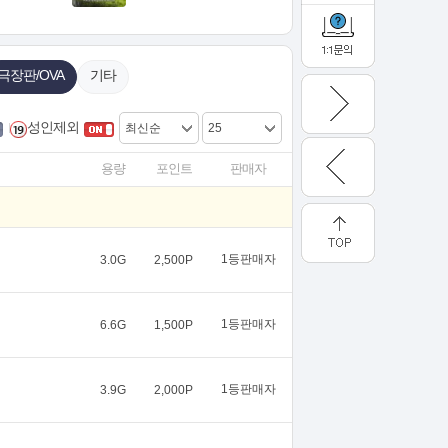
극장판/OVA
기타
성인제외
용량
포인트
판매자
1등판매자
3.0G
2,500P
1등판매자
6.6G
1,500P
1등판매자
3.9G
2,000P