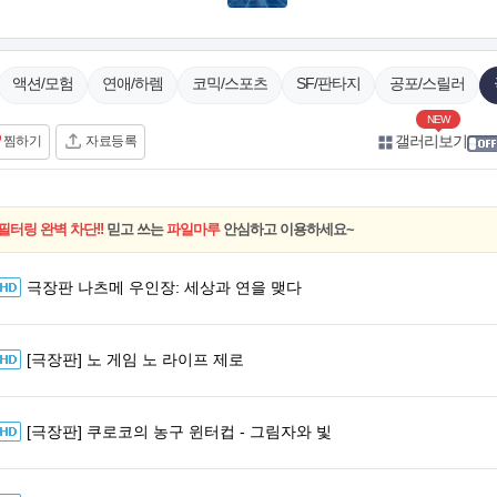
액션/모험
연애/하렘
코믹/스포츠
SF/판타지
공포/스릴러
NEW
갤러리보기
찜하기
자료등록
필터링 완벽 차단!!
믿고 쓰는
파일마루
안심하고 이용하세요~
극장판 나츠메 우인장: 세상과 연을 맺다
[극장판] 노 게임 노 라이프 제로
[극장판] 쿠로코의 농구 윈터컵 - 그림자와 빛