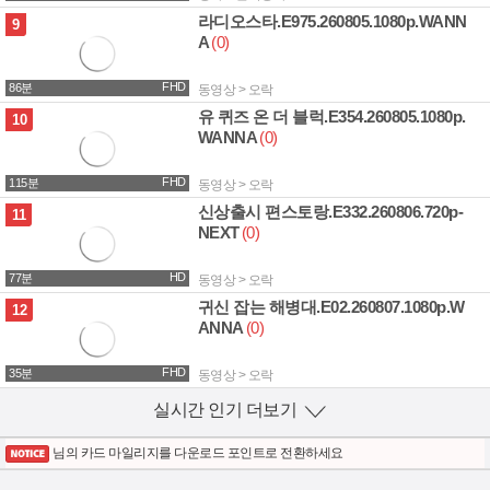
라디오스타.E975.260805.1080p.WANN
3.0G
9
A
(0)
FHD
86분
동영상 > 오락
유 퀴즈 온 더 블럭.E354.260805.1080p.
4.0G
10
WANNA
(0)
FHD
115분
동영상 > 오락
신상출시 편스토랑.E332.260806.720p-
1.9G
11
NEXT
(0)
HD
77분
동영상 > 오락
귀신 잡는 해병대.E02.260807.1080p.W
1.2G
12
ANNA
(0)
FHD
35분
동영상 > 오락
실시간 인기 더보기
열기
님의 카드 마일리지를 다운로드 포인트로 전환하세요