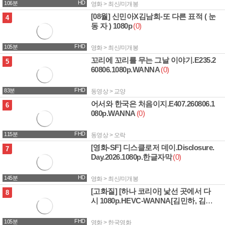
HD
106분
영화 > 최신/미개봉
[08월] 신민아X김남희-또 다른 표적 ( 눈
3.8G
4
동 자 ) 1080p
(0)
FHD
105분
영화 > 최신/미개봉
꼬리에 꼬리를 무는 그날 이야기.E235.2
2.9G
5
60806.1080p.WANNA
(0)
FHD
83분
동영상 > 교양
어서와 한국은 처음이지.E407.260806.1
4.0G
6
080p.WANNA
(0)
FHD
115분
동영상 > 오락
[영화-SF] 디스클로저 데이.Disclosure.
2.4G
7
Day.2026.1080p.한글자막
(0)
HD
145분
영화 > 최신/미개봉
[고화질] [하나 코리아] 낯선 곳에서 다
3.6G
8
시 1080p.HEVC-WANNA[김민하, 김주
령]
(0)
FHD
105분
영화 > 한국영화