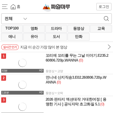
홈
로그인
TOP100
영화
드라마
동영상
교육
애니
유아
도서
만화
지금 이 순간 가장 많이 본 영상
꼬리에 꼬리를 무는 그날 이야기.E235.2
1.9G
1
60806.720p.WANNA
(0)
HD
83분
동영상 > 교양
언니네 산지직송3.E02.260806.720p.W
2.6G
2
ANNA
(0)
HD
116분
동영상 > 오락
2026 판타지 액션대작 거대한여정 [ 용
3.1G
3
맹한 기사 ] 공식자막 초고화질 5.1
(0)