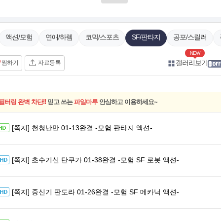
액션/모험
연애/하렘
코믹/스포츠
SF/판타지
공포/스릴러
NEW
갤러리보기
찜하기
자료등록
필터링 완벽 차단!!
믿고 쓰는
파일마루
안심하고 이용하세요~
[쪽지] 천청난만 01-13완결 -모험 판타지 액션-
[쪽지] 초수기신 단쿠가 01-38완결 -모험 SF 로봇 액션-
[쪽지] 중신기 판도라 01-26완결 -모험 SF 메카닉 액션-