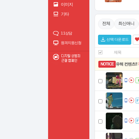
이미지
기타
전체
최신애니
1:1상담
선택 다운로드
원격지원신청
제목
유해 컨텐츠!!