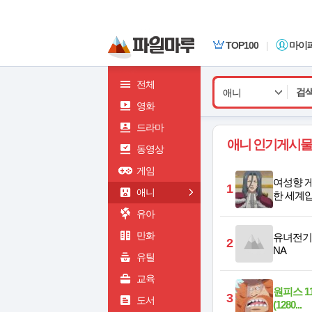
TOP100
|
마이
전체
애니
영화
드라마
애니 인기게시물
동영상
게임
여성향 
1
애니
한 세계입니
유아
만화
유녀전기 2.
2
NA
유틸
교육
원피스 117
3
도서
(1280...