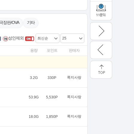
극장판/OVA
기타
성인제외
용량
포인트
판매자
쪽지사랑
3.2G
330P
쪽지사랑
53.9G
5,530P
쪽지사랑
18.0G
1,850P