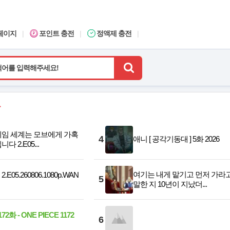
페이지
|
포인트 충전
|
정액제 충전
|
게임 세계는 모브에게 가혹
4
애니 [ 공각기동대 ] 5화 2026
다 2.E05...
여기는 내게 맡기고 먼저 가라
E05.260806.1080p.WAN
5
말한 지 10년이 지났더...
2화 - ONE PIECE 1172
6